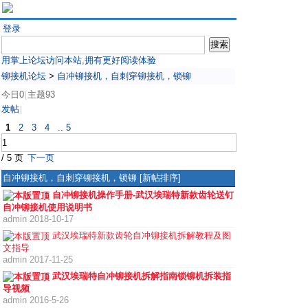
登录
用掌上论坛访问本站,拥有更好阅读体验
铆接机论坛
>
自冲铆接机，自刺穿铆接机，锁铆
今日0
主题93
|
发帖
|
1
2
3
4
.. 5
/ 5 页
下一页
自冲铆接机，自刺穿铆接机，锁铆
[新帖排序]
自冲铆接机操作手册-武汉埃瑞特新款齿轮送钉
自冲铆接机使用说明书
admin
2018-10-17
武汉埃瑞特新款齿轮自冲铆接机拆解教程及图
文指导
admin
2017-11-25
武汉埃瑞特自冲铆接机拆解指南锁铆机拆装指
导视频
admin
2016-5-26