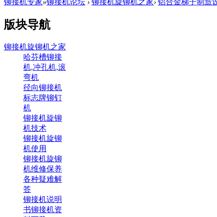
铆接机专家
»
铆接机论坛
›
铆接机旋铆机之家
›
铝合金梯子制造
版块导航
铆接机旋铆机之家
哈芬槽铆接
机,冲孔机,滚
弯机
径向铆接机
标志牌铆钉
机
铆接机旋铆
机技术
铆接机旋铆
机使用
铆接机旋铆
机维修保养
各种疑难解
答
铆接机说明
书铆接机资