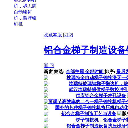
标志牌铆钉
机，标志牌
自动铆钉
机，路牌铆
钉机
收藏本版
|
订阅
铝合金梯子制造设备
返 回
新窗
筛选:
全部主题
全部时间
排序:
最后
埃瑞特全自动梯子铆接涨牙一
埃瑞特玻璃钢梯子翻边机，
武汉埃瑞特提供梯子数控冲
供应铝合金梯子冲孔设备
可调节高效率的二合一梯子铆接机梯子
国外的各种梯子铆接机挤压机自动
铝合金梯子制造工艺与设备
梯子铆接机，铝合金梯子
铝合金梯子制造设备挤压涨牙