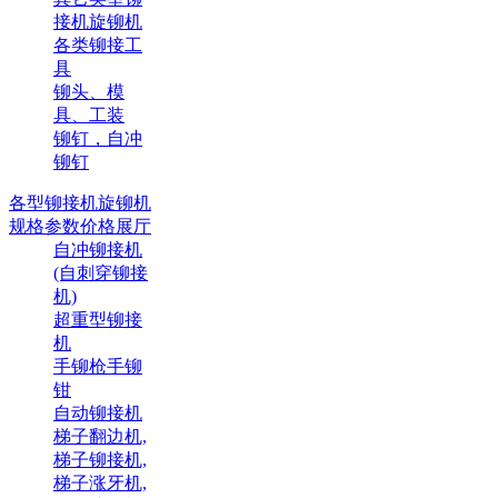
接机旋铆机
各类铆接工
具
铆头、模
具、工装
铆钉，自冲
铆钉
各型铆接机旋铆机
规格参数价格展厅
自冲铆接机
(自刺穿铆接
机)
超重型铆接
机
手铆枪手铆
钳
自动铆接机
梯子翻边机,
梯子铆接机,
梯子涨牙机,