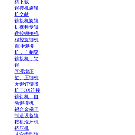
料下载
铆接机旋铆
机文献
铆接机旋铆
机视频专辑
数控铆接机
程控旋铆机
自冲铆接
机，自刺穿
铆接机，锁
铆
气液增压
缸、压铆机
无铆钉铆接
机 TOX连接
铆钉机、自
动铆接机
铝合金梯子
制造设备铆
接机涨牙机
挤压机
其它类型铆