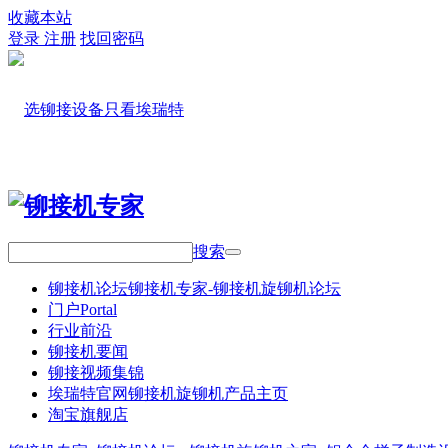
收藏本站
登录
注册
找回密码
搜索
铆接机论坛
铆接机专家-铆接机旋铆机论坛
门户
Portal
行业前沿
铆接机要闻
铆接视频集锦
埃瑞特官网
铆接机旋铆机产品主页
淘宝旗舰店