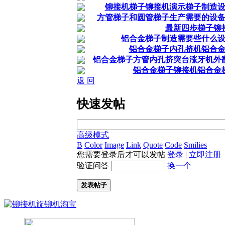
铆接机梯子铆接机演示梯子制造
方管梯子和圆管梯子生产需要的设
最新四步梯子铆
铝合金梯子制造需要些什么
铝合金梯子内孔挤机铝合
铝合金梯子方管内孔挤突台涨牙机外
铝合金梯子铆接机铝合金
返 回
快速发帖
高级模式
B
Color
Image
Link
Quote
Code
Smilies
您需要登录后才可以发帖
登录
|
立即注册
验证问答
换一个
发表帖子