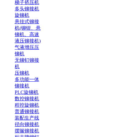
梯子挤压机
多头铆接机
旋铆机
悬挂式铆接
机(铆钳、悬
铆机、高速
液压铆接机)
气液增压压
铆机
无铆钉铆接
机
压铆机
多功能一体
铆接机
PLC旋铆机
数控铆接机
程控旋铆机
普通铆接机
装配生产线
径向铆接机
摆辗铆接机