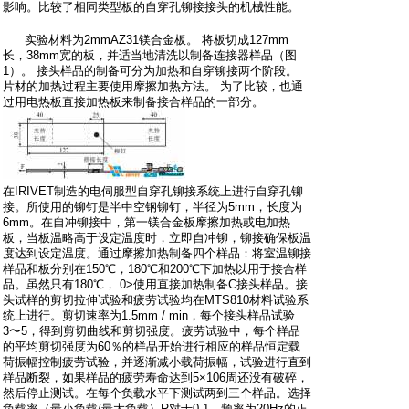
影响。比较了相同类型板的自穿孔铆接接头的机械性能。
;
x+ ~. F% S) C
实验材料为2mmAZ31镁合金板。 将板切成127mm
长，38mm宽的板，并适当地清洗以制备连接器样品（图
1）。 接头样品的制备可分为加热和自穿铆接两个阶段。
片材的加热过程主要使用摩擦加热方法。 为了比较，也通
过用电热板直接加热板来制备接合样品的一部分。
8 b( X+ v8 w8 B5 F( `/ r+ P
在IRIVET制造的电伺服型自穿孔铆接系统上进行自穿孔铆
接。所使用的铆钉是半中空钢铆钉，半径为5mm，长度为
6mm。在自冲铆接中，第一镁合金板摩擦加热或电加热
板，当板温略高于设定温度时，立即自冲铆，铆接确保板温
度达到设定温度。通过摩擦加热制备四个样品：将室温铆接
样品和板分别在150℃，180℃和200℃下加热以用于接合样
品。虽然只有180℃， 0>使用直接加热制备C接头样品。接
头试样的剪切拉伸试验和疲劳试验均在MTS810材料试验系
统上进行。剪切速率为1.5mm / min，每个接头样品试验
3〜5，得到剪切曲线和剪切强度。疲劳试验中，每个样品
的平均剪切强度为60％的样品开始进行相应的样品恒定载
荷振幅控制疲劳试验，并逐渐减小载荷振幅，试验进行直到
样品断裂，如果样品的疲劳寿命达到5×106周还没有破碎，
然后停止测试。在每个负载水平下测试两到三个样品。选择
负载率（最小负载/最大负载）R对于0.1，频率为20Hz的正