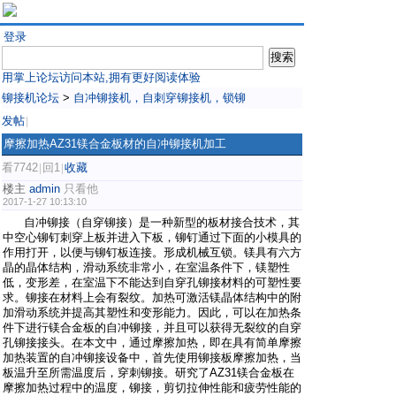
登录
用掌上论坛访问本站,拥有更好阅读体验
铆接机论坛
>
自冲铆接机，自刺穿铆接机，锁铆
发帖
|
摩擦加热AZ31镁合金板材的自冲铆接机加工
看7742
回1
收藏
|
|
楼主
admin
只看他
2017-1-27 10:13:10
自冲铆接（自穿铆接）是一种新型的板材接合技术，其
中空心铆钉刺穿上板并进入下板，铆钉通过下面的小模具的
作用打开，以便与铆钉板连接。形成机械互锁。镁具有六方
晶的晶体结构，滑动系统非常小，在室温条件下，镁塑性
低，变形差，在室温下不能达到自穿孔铆接材料的可塑性要
求。铆接在材料上会有裂纹。加热可激活镁晶体结构中的附
加滑动系统并提高其塑性和变形能力。因此，可以在加热条
件下进行镁合金板的自冲铆接，并且可以获得无裂纹的自穿
孔铆接接头。在本文中，通过摩擦加热，即在具有简单摩擦
加热装置的自冲铆接设备中，首先使用铆接板摩擦加热，当
板温升至所需温度后，穿刺铆接。研究了AZ31镁合金板在
摩擦加热过程中的温度，铆接，剪切拉伸性能和疲劳性能的