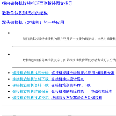
径向铆接机旋铆机球面副拆装图文指导
教教你认识铆接机的结构
双头铆接机（对铆机）的一些应用
我们很多埃瑞特铆接机的用户还是第一次接触铆接机，当然对铆接机的使
数控铆接机的分类比较复杂，如果根据铆接位置的移动方式可以分为
铆接机旋铆机视频专辑 |
铆接机视频专辑铆接机应用-铆接机专家
铆接机旋铆机资料下载 |
铆接机铆头设计要点
铆接机旋铆机资料下载 |
铆接机培训资料PPT下载
铆接机旋铆机维修保养 |
铆接机图解故障排除-----电磁阀故障类
铆接机旋铆机技术交流 |
埃瑞特发布刹车蹄铁自动铆接机
热门贴图