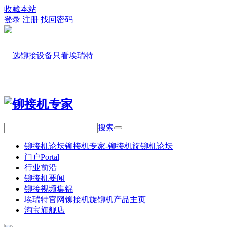
收藏本站
登录
注册
找回密码
搜索
铆接机论坛
铆接机专家-铆接机旋铆机论坛
门户
Portal
行业前沿
铆接机要闻
铆接视频集锦
埃瑞特官网
铆接机旋铆机产品主页
淘宝旗舰店